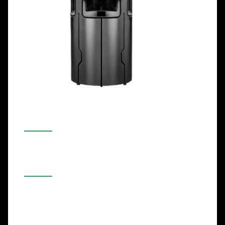
Обществени пространства
Училища
Молове
Конферентни зали
Капацитет: 4x100L
Височина: 146cm
Диаметър: 70cm
Фуния: Пластмаса