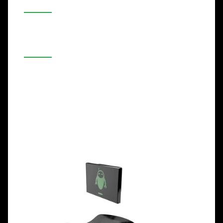
Airport Pro
Летища
Натоварени зони
Интензивна употреба
Капацитет: 4x70L
Височина: 135cm
Диаметър: 60cm
Фуния: Алуминий
Контейнер: Алуминий
Корпус: Метал със сигурно заключване