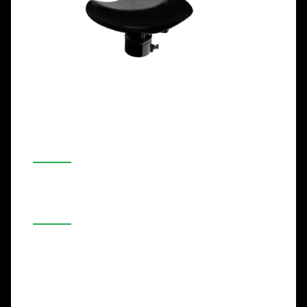
Ameru Core
Готова за OEM платформа
Доказан AI хардуер
Бърза и модулна интеграция
Изчислителен модул: Nvidia Jetson Orin Nano
Камера: High precision 8MP
Дисплей: 10.1" responsive touchscreen
Интеграция: API & mounting spec