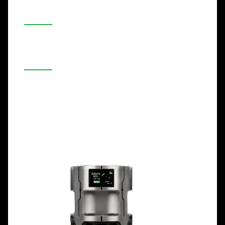
Офиси
Коуъркинг пространства
Корпоративни офиси
Обществени институции
Капацитет: 4x70L
Височина: 135cm
Диаметър: 60cm
Фуния: Пластмаса
Контейнер: Пластмаса
Корпус: Пластмаса