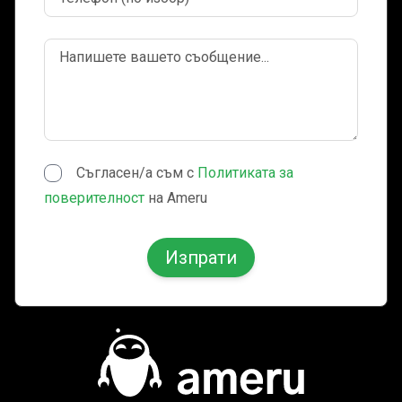
Съгласен/а съм с
Политиката за
поверителност
на Ameru
Изпрати